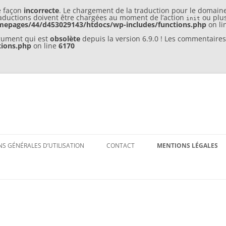
e façon
incorrecte
. Le chargement de la traduction pour le domain
traductions doivent être chargées au moment de l’action
ou plus
init
mepages/44/d453029143/htdocs/wp-includes/functions.php
on li
gument qui est
obsolète
depuis la version 6.9.0 ! Les commentaires 
tions.php
on line
6170
Aller
au
S GÉNÉRALES D’UTILISATION
CONTACT
MENTIONS LÉGALES
contenu