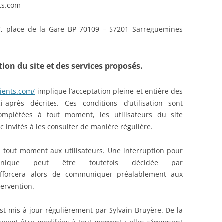
ts.com
 7, place de la Gare BP 70109 – 57201 Sarreguemines
tion du site et des services proposés.
lients.com/
implique l’acceptation pleine et entière des
ci-après décrites. Ces conditions d’utilisation sont
complétées à tout moment, les utilisateurs du site
 invités à les consulter de manière régulière.
 tout moment aux utilisateurs. Une interruption pour
hnique peut être toutefois décidée par
efforcera alors de communiquer préalablement aux
tervention.
st mis à jour régulièrement par Sylvain Bruyère. De la
vent être modifiées à tout moment : elles s’imposent