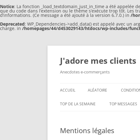
Notice
: La fonction _load_textdomain_just_in_time a été appelée d
que du code dans l’extension ou le thème s’exécute trop tôt. Les 
d’informations. (Ce message a été ajouté à la version 6.7.0.) in
/ho
Deprecated
: WP_Dependencies->add_data() est appelé avec un ar
charge. in
/homepages/44/d453029143/htdocs/wp-includes/func
J'adore mes clients
Anecdotes e-commerçants
ACCUEIL
ALÉATOIRE
CONDITION
TOP DE LA SEMAINE
TOP MESSAGES
Mentions légales