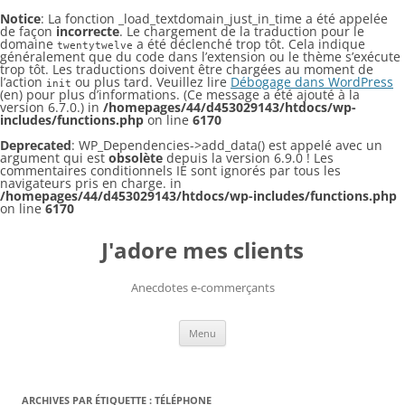
Notice
: La fonction _load_textdomain_just_in_time a été appelée
de façon
incorrecte
. Le chargement de la traduction pour le
domaine
a été déclenché trop tôt. Cela indique
twentytwelve
généralement que du code dans l’extension ou le thème s’exécute
trop tôt. Les traductions doivent être chargées au moment de
l’action
ou plus tard. Veuillez lire
Débogage dans WordPress
init
(en) pour plus d’informations. (Ce message a été ajouté à la
version 6.7.0.) in
/homepages/44/d453029143/htdocs/wp-
includes/functions.php
on line
6170
Deprecated
: WP_Dependencies->add_data() est appelé avec un
argument qui est
obsolète
depuis la version 6.9.0 ! Les
commentaires conditionnels IE sont ignorés par tous les
navigateurs pris en charge. in
/homepages/44/d453029143/htdocs/wp-includes/functions.php
on line
6170
J'adore mes clients
Anecdotes e-commerçants
Aller
Menu
au
contenu
ARCHIVES PAR ÉTIQUETTE :
TÉLÉPHONE